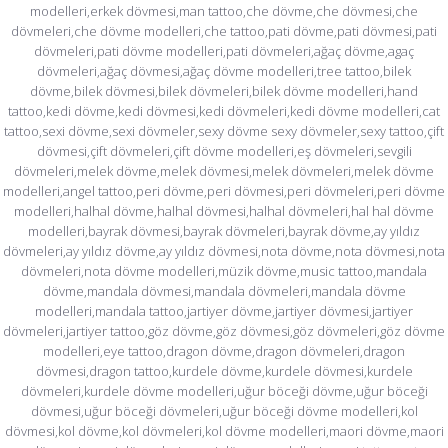
modelleri,erkek dövmesi,man tattoo,che dövme,che dövmesi,che
dövmeleri,che dövme modelleri,che tattoo,pati dövme,pati dövmesi,pati
dövmeleri,pati dövme modelleri,pati dövmeleri,ağaç dövme,agaç
dövmeleri,ağaç dövmesi,ağaç dövme modelleri,tree tattoo,bilek
dövme,bilek dövmesi,bilek dövmeleri,bilek dövme modelleri,hand
tattoo,kedi dövme,kedi dövmesi,kedi dövmeleri,kedi dövme modelleri,cat
tattoo,sexi dövme,sexi dövmeler,sexy dövme sexy dövmeler,sexy tattoo,çift
dövmesi,çift dövmeleri,çift dövme modelleri,eş dövmeleri,sevgili
dövmeleri,melek dövme,melek dövmesi,melek dövmeleri,melek dövme
modelleri,angel tattoo,peri dövme,peri dövmesi,peri dövmeleri,peri dövme
modelleri,halhal dövme,halhal dövmesi,halhal dövmeleri,hal hal dövme
modelleri,bayrak dövmesi,bayrak dövmeleri,bayrak dövme,ay yıldız
dövmeleri,ay yıldız dövme,ay yıldız dövmesi,nota dövme,nota dövmesi,nota
dövmeleri,nota dövme modelleri,müzik dövme,music tattoo,mandala
dövme,mandala dövmesi,mandala dövmeleri,mandala dövme
modelleri,mandala tattoo,jartiyer dövme,jartiyer dövmesi,jartiyer
dövmeleri,jartiyer tattoo,göz dövme,göz dövmesi,göz dövmeleri,göz dövme
modelleri,eye tattoo,dragon dövme,dragon dövmeleri,dragon
dövmesi,dragon tattoo,kurdele dövme,kurdele dövmesi,kurdele
dövmeleri,kurdele dövme modelleri,uğur böceği dövme,uğur böceği
dövmesi,uğur böceği dövmeleri,uğur böceği dövme modelleri,kol
dövmesi,kol dövme,kol dövmeleri,kol dövme modelleri,maori dövme,maori