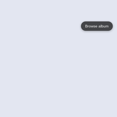
Browse album
Language
English
Nederlands
Français
Your
Help
Learn More