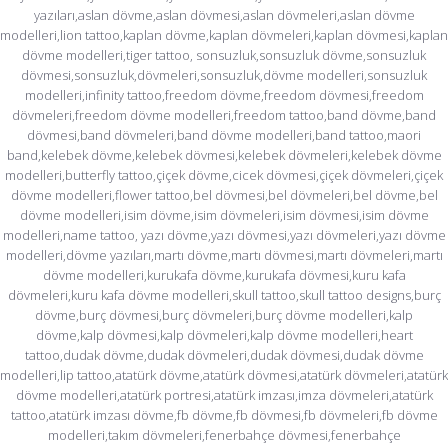
yazıları,aslan dövme,aslan dövmesi,aslan dövmeleri,aslan dövme
modelleri,lion tattoo,kaplan dövme,kaplan dövmeleri,kaplan dövmesi,kaplan
dövme modelleri,tiger tattoo, sonsuzluk,sonsuzluk dövme,sonsuzluk
dövmesi,sonsuzluk,dövmeleri,sonsuzluk,dövme modelleri,sonsuzluk
modelleri,infinity tattoo,freedom dövme,freedom dövmesi,freedom
dövmeleri,freedom dövme modelleri,freedom tattoo,band dövme,band
dövmesi,band dövmeleri,band dövme modelleri,band tattoo,maori
band,kelebek dövme,kelebek dövmesi,kelebek dövmeleri,kelebek dövme
modelleri,butterfly tattoo,çiçek dövme,cicek dövmesi,çiçek dövmeleri,çiçek
dövme modelleri,flower tattoo,bel dövmesi,bel dövmeleri,bel dövme,bel
dövme modelleri,isim dövme,isim dövmeleri,isim dövmesi,isim dövme
modelleri,name tattoo, yazı dövme,yazı dövmesi,yazı dövmeleri,yazı dövme
modelleri,dövme yazıları,martı dövme,martı dövmesi,martı dövmeleri,martı
dövme modelleri,kurukafa dövme,kurukafa dövmesi,kuru kafa
dövmeleri,kuru kafa dövme modelleri,skull tattoo,skull tattoo designs,burç
dövme,burç dövmesi,burç dövmeleri,burç dövme modelleri,kalp
dövme,kalp dövmesi,kalp dövmeleri,kalp dövme modelleri,heart
tattoo,dudak dövme,dudak dövmeleri,dudak dövmesi,dudak dövme
modelleri,lip tattoo,atatürk dövme,atatürk dövmesi,atatürk dövmeleri,atatürk
dövme modelleri,atatürk portresi,atatürk imzası,imza dövmeleri,atatürk
tattoo,atatürk imzası dövme,fb dövme,fb dövmesi,fb dövmeleri,fb dövme
modelleri,takım dövmeleri,fenerbahçe dövmesi,fenerbahçe