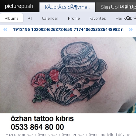
picture
push
KÄ±brÄ±s dÃ¶vme...
Sign Up!
Login
Up
Albums
All
Calendar
Profile
Favorites
Mail kÄ±br
«
»
1918196 10209246268784659 7174406253586448982 n
yazı dövme,yazı dövmesi,yazı dövmeleri,yazı dövme modelleri,dövme