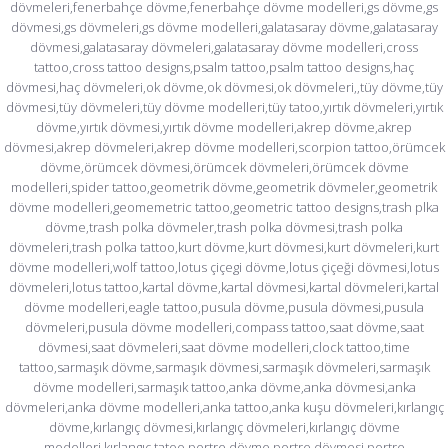
dövmeleri,fenerbahçe dövme,fenerbahçe dövme modelleri,gs dövme,gs
dövmesi,gs dövmeleri,gs dövme modelleri,galatasaray dövme,galatasaray
dövmesi,galatasaray dövmeleri,galatasaray dövme modelleri,cross
tattoo,cross tattoo designs,psalm tattoo,psalm tattoo designs,haç
dövmesi,haç dövmeleri,ok dövme,ok dövmesi,ok dövmeleri,,tüy dövme,tüy
dövmesi,tüy dövmeleri,tüy dövme modelleri,tüy tatoo,yırtık dövmeleri,yırtık
dövme,yırtık dövmesi,yırtık dövme modelleri,akrep dövme,akrep
dövmesi,akrep dövmeleri,akrep dövme modelleri,scorpion tattoo,örümcek
dövme,örümcek dövmesi,örümcek dövmeleri,örümcek dövme
modelleri,spider tattoo,geometrik dövme,geometrik dövmeler,geometrik
dövme modelleri,geomemetric tattoo,geometric tattoo designs,trash plka
dövme,trash polka dövmeler,trash polka dövmesi,trash polka
dövmeleri,trash polka tattoo,kurt dövme,kurt dövmesi,kurt dövmeleri,kurt
dövme modelleri,wolf tattoo,lotus çiçegi dövme,lotus çiçeği dövmesi,lotus
dövmeleri,lotus tattoo,kartal dövme,kartal dövmesi,kartal dövmeleri,kartal
dövme modelleri,eagle tattoo,pusula dövme,pusula dövmesi,pusula
dövmeleri,pusula dövme modelleri,compass tattoo,saat dövme,saat
dövmesi,saat dövmeleri,saat dövme modelleri,clock tattoo,time
tattoo,sarmaşık dövme,sarmaşık dövmesi,sarmaşık dövmeleri,sarmaşık
dövme modelleri,sarmaşık tattoo,anka dövme,anka dövmesi,anka
dövmeleri,anka dövme modelleri,anka tattoo,anka kuşu dövmeleri,kırlangıç
dövme,kırlangıç dövmesi,kırlangıç dövmeleri,kırlangıç dövme
modelleri,kırlangıç tatoo,portre dövme,portre dövmesi,portre