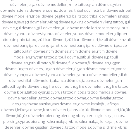
dövmeleri,bıçak dövme modelleri,knife tattoo,yılan dövmesi,yılan
dövmeleri,deniz dövmeleri,deniz dövmesi,tribal dövme,tribal dövmesi,tribal
dövme modelleri,tribal dövme çeşitleri,tribal tattoo,tribal dövmeleri,savaşçı
dövmesi,savaşçı dövmeleri,viking dövmesi,viking dövmeleri,viking tattoo, gül
dövme,gül dövmesi,gül dövmeleri,gül dövme modelleri,rose tattoo,yunus
dövme,yunus dövmesi,yunus dövmeleri,yunus dövme modelleri,clipper
tattoo,delphin tattoo, zülfikar dövmesi,zülfikar dövmeleri,hz ali dövme,hz ali
dövmesi,barış işareti,barış işareti dövmesi,barış işareti dövmeleri,peace
tattoo,ritim dövme,ritim dövmesi,ritim dövmeleri,ritim dövme
modelleri,rhythm tattoo,pitbull dövme,pitbull dövmesi,pitbull
dövmeleri,pitbull tattoo,fil dövme,fil dövmesi,fil dövmeleri,üçgen
dövme,üçgen dövmesi,üçgen dövmeleri,üçgen dövme modelleri,yonca
dövme,yom,nca dövmesi,yonca dövmeleri,yonca dövme modelleri,silah
dövmesi,silah dövmeleri,tabanca dövmesi,tabanca dövmeleri,gun
tattoo,thug life dövme,thug life dövmesi,thug life dövmeleri,thug life tattoo,
dövme kıbrıs,tattoo cyprus,cyprus tattoo,nicosia tattoo,mandala dövme,
dövme modelleri ,tattoo,dövme,tattoo dövme,dövme fiyatları,tattoo
designs,dövme yazıları,yazı dövmeleri,dövme kataloğu,lefkoşa
dövmeci,lefkoşa dövme,kıbrıs dövmeci,kıbrıs,küçük dövme modelleri,küçük
dövme,küçük dövmeler,piercing,piercing kıbrıs,piercing lefkoşa, nicosia
piercing,cyprus piercing, kalıcı makyaj kıbrıs,kalıcı makyaj lefkoşa, , dövme
desenleri,dövme çeşitleri,dövmeci,tattoo models,dövme sildirme,kıbrıs