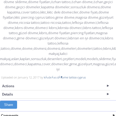
dövme sildirme,dövme fiyatları,özhan tattoo,özhan dövme,özhan,geçici
dövme,geçici dövmeler,kapatma dövmeler,sonsuzluk dövmesi,dövme
kapatma,cover tattoo,kktc,kktc deki dövmeciler,dövme fiyatı,dövme
fiyatları,kktc piercing cyprus tattoo,girne dövme,magosa dövme,güzelyurt
dövme,nicosia tattoo,tattoo nicosia,tattoo,lefkoşa dövmeci,lefkosa
dövme,kıbrıs dövme,dövmeci kıbrıs,kıbrısta dövmeci,kıbrıs tattoo,lefkoşa
tattoo,güzel dövme,kibris,dövme fiyatları,piercing fiyatları,magosa
dövmeci,girne dövmeci,güzelyurt dövmeci,kıbrısın en iyi dövmecisi,kıbrıs
tattoo,lefkosa
,tattoo,dövme,dovme,dövmesi,dovmesi,dövmeleri,dovmeleri,tattoo,kıbrıs,kibris,
makyaj,kalici
makyaj,aslan,kaplan,sonsuzluk,desenleri,çeşitleri,modeli,models,sildirme,fiyatı
dövmeci,dövmeci,kapatma,cover,dövmeciler,girne,güzelyurt,magosa,güzel,
iyi
Uploaded on January 12, 2017 by
kÄ±brÄ±s dÃ¶vme tattoo cyprus
Actions
Details
Share
Comments