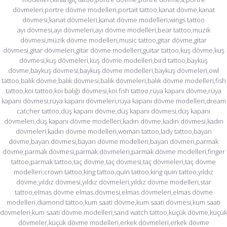
dövmeleri,portre dövme modelleri,portait tattoo,kanat dövme,kanat
dövmesi,kanat dövmeleri,kanat dövme modelleri,wings tattoo
ayı dövmesi,ayı dövmeleri,ayı dövme modelleri,bear tattoo,muzik
dövmesi,müzik dövme modelleri,music tattoo,gitar dövme,gitar
dövmesi,gitar dövmeleri,gitar dövme modelleri,guitar tattoo,kuş dövme,kuş
dövmesi,kuş dövmeleri,kuş dövme modelleri,bird tattoo,baykuş
dövme,baykuş dövmesi,baykuş dövme modelleri,baykuş dövmeleri,owl
tattoo,balık dövme,balık dövmesi,balık dövmeleri,balık dövme modelleri,fish
tattoo,koi tattoo,koi balığı dövmesi,koi fish tattoo,rüya kapanı dövme,rüya
kapanı dövmesi,rüya kapanı dövmeleri,rüya kapanı dövme modelleri,dream
catcher tattoo,düş kapanı dövme,düş kapanı dövmesi,düş kapanı
dövmeleri,düş kapanı dövme modelleri,kadın dövme,kadın dövmesi,kadın
dövmeleri,kadın dövme modelleri,woman tattoo,lady tattoo,bayan
dövme,bayan dövmesi,bayan dövme modelleri,bayan dövmeri,parmak
dövme,parmak dövmesi,parmak dövmeleri,parmak dövme modelleri,finger
tattoo,parmak tattoo,taç dövme,taç dövmesi,taç dövmeleri,taç dövme
modelleri,crown tattoo,king tattoo,quin tattoo,king quin tattoo,yıldız
dövme,yıldız dövmesi,yıldız dövmeleri,yıldız dövme modelleri,star
tattoo,elmas dövme elmas dövmesi,elmas dövmeleri,elmas dövme
modelleri,diamond tattoo,kum saati dövme,kum saati dövmesi,kum saati
dövmeleri,kum saati dövme modelleri,sand watch tattoo,küçük dövme,küçük
dövmeler,küçük dövme modelleri,erkek dövmeleri,erkek dövme