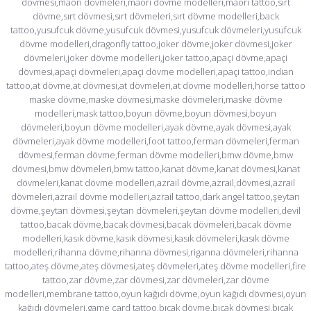
dövmesi,maori dövmeleri,maori dövme modelleri,maori tattoo,sırt
dövme,sırt dövmesi,sırt dövmeleri,sırt dövme modelleri,back
tattoo,yusufcuk dövme,yusufcuk dövmesi,yusufcuk dövmeleri,yusufcuk
dövme modelleri,dragonfly tattoo,joker dövme,joker dövmesi,joker
dövmeleri,joker dövme modelleri,joker tattoo,apaçi dövme,apaçi
dövmesi,apaçi dövmeleri,apaçi dövme modelleri,apaçi tattoo,indian
tattoo,at dövme,at dövmesi,at dövmeleri,at dövme modelleri,horse tattoo
maske dövme,maske dövmesi,maske dövmeleri,maske dövme
modelleri,mask tattoo,boyun dövme,boyun dövmesi,boyun
dövmeleri,boyun dövme modelleri,ayak dövme,ayak dövmesi,ayak
dövmeleri,ayak dövme modelleri,foot tattoo,ferman dövmeleri,ferman
dövmesi,ferman dövme,ferman dövme modelleri,bmw dövme,bmw
dövmesi,bmw dövmeleri,bmw tattoo,kanat dövme,kanat dövmesi,kanat
dövmeleri,kanat dövme modelleri,azrail dövme,azrail,dövmesi,azrail
dövmeleri,azrail dövme modelleri,azrail tattoo,dark angel tattoo,şeytan
dövme,şeytan dövmesi,şeytan dövmeleri,şeytan dövme modelleri,devil
tattoo,bacak dövme,bacak dövmesi,bacak dövmeleri,bacak dövme
modelleri,kasık dövme,kasık dövmesi,kasık dövmeleri,kasık dövme
modelleri,rihanna dövme,rihanna dövmesi,riganna dövmeleri,rihanna
tattoo,ateş dövme,ateş dövmesi,ateş dövmeleri,ateş dövme modelleri,fire
tattoo,zar dövme,zar dövmesi,zar dövmeleri,zar dövme
modelleri,membrane tattoo,oyun kağıdı dövme,oyun kağıdı dövmesi,oyun
kağıdı dövmeleri,game card tattoo,bıçak dövme,bıçak dövmesi,bıçak