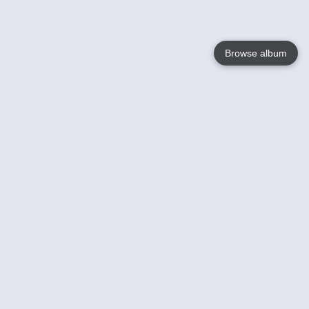
Browse album
Language
English
Nederlands
Français
Your
Help
Learn More