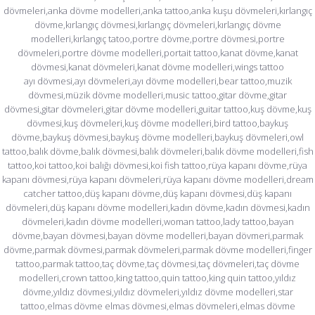
dövmeleri,anka dövme modelleri,anka tattoo,anka kuşu dövmeleri,kırlangıç
dövme,kırlangıç dövmesi,kırlangıç dövmeleri,kırlangıç dövme
modelleri,kırlangıç tatoo,portre dövme,portre dövmesi,portre
dövmeleri,portre dövme modelleri,portait tattoo,kanat dövme,kanat
dövmesi,kanat dövmeleri,kanat dövme modelleri,wings tattoo
ayı dövmesi,ayı dövmeleri,ayı dövme modelleri,bear tattoo,muzik
dövmesi,müzik dövme modelleri,music tattoo,gitar dövme,gitar
dövmesi,gitar dövmeleri,gitar dövme modelleri,guitar tattoo,kuş dövme,kuş
dövmesi,kuş dövmeleri,kuş dövme modelleri,bird tattoo,baykuş
dövme,baykuş dövmesi,baykuş dövme modelleri,baykuş dövmeleri,owl
tattoo,balık dövme,balık dövmesi,balık dövmeleri,balık dövme modelleri,fish
tattoo,koi tattoo,koi balığı dövmesi,koi fish tattoo,rüya kapanı dövme,rüya
kapanı dövmesi,rüya kapanı dövmeleri,rüya kapanı dövme modelleri,dream
catcher tattoo,düş kapanı dövme,düş kapanı dövmesi,düş kapanı
dövmeleri,düş kapanı dövme modelleri,kadın dövme,kadın dövmesi,kadın
dövmeleri,kadın dövme modelleri,woman tattoo,lady tattoo,bayan
dövme,bayan dövmesi,bayan dövme modelleri,bayan dövmeri,parmak
dövme,parmak dövmesi,parmak dövmeleri,parmak dövme modelleri,finger
tattoo,parmak tattoo,taç dövme,taç dövmesi,taç dövmeleri,taç dövme
modelleri,crown tattoo,king tattoo,quin tattoo,king quin tattoo,yıldız
dövme,yıldız dövmesi,yıldız dövmeleri,yıldız dövme modelleri,star
tattoo,elmas dövme elmas dövmesi,elmas dövmeleri,elmas dövme