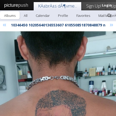
picture
push
KÄ±brÄ±s dÃ¶vme...
Sign Up!
Login
Up
Albums
All
Calendar
Profile
Favorites
Mail kÄ±br
«
»
10346450 10205640136553607 610550851870848879 n