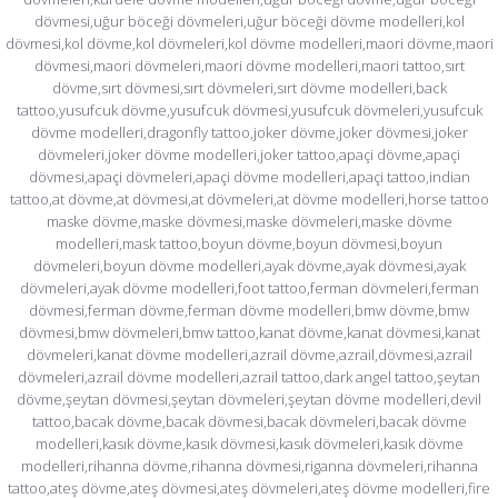
dövmesi,uğur böceği dövmeleri,uğur böceği dövme modelleri,kol
dövmesi,kol dövme,kol dövmeleri,kol dövme modelleri,maori dövme,maori
dövmesi,maori dövmeleri,maori dövme modelleri,maori tattoo,sırt
dövme,sırt dövmesi,sırt dövmeleri,sırt dövme modelleri,back
tattoo,yusufcuk dövme,yusufcuk dövmesi,yusufcuk dövmeleri,yusufcuk
dövme modelleri,dragonfly tattoo,joker dövme,joker dövmesi,joker
dövmeleri,joker dövme modelleri,joker tattoo,apaçi dövme,apaçi
dövmesi,apaçi dövmeleri,apaçi dövme modelleri,apaçi tattoo,indian
tattoo,at dövme,at dövmesi,at dövmeleri,at dövme modelleri,horse tattoo
maske dövme,maske dövmesi,maske dövmeleri,maske dövme
modelleri,mask tattoo,boyun dövme,boyun dövmesi,boyun
dövmeleri,boyun dövme modelleri,ayak dövme,ayak dövmesi,ayak
dövmeleri,ayak dövme modelleri,foot tattoo,ferman dövmeleri,ferman
dövmesi,ferman dövme,ferman dövme modelleri,bmw dövme,bmw
dövmesi,bmw dövmeleri,bmw tattoo,kanat dövme,kanat dövmesi,kanat
dövmeleri,kanat dövme modelleri,azrail dövme,azrail,dövmesi,azrail
dövmeleri,azrail dövme modelleri,azrail tattoo,dark angel tattoo,şeytan
dövme,şeytan dövmesi,şeytan dövmeleri,şeytan dövme modelleri,devil
tattoo,bacak dövme,bacak dövmesi,bacak dövmeleri,bacak dövme
modelleri,kasık dövme,kasık dövmesi,kasık dövmeleri,kasık dövme
modelleri,rihanna dövme,rihanna dövmesi,riganna dövmeleri,rihanna
tattoo,ateş dövme,ateş dövmesi,ateş dövmeleri,ateş dövme modelleri,fire