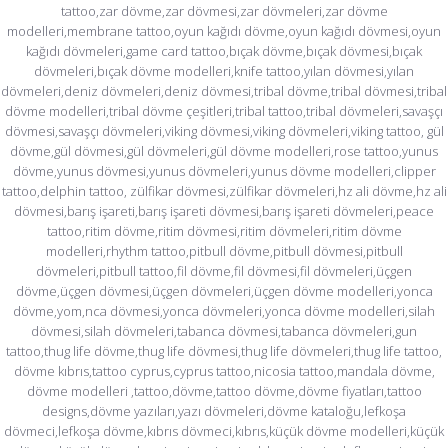
tattoo,zar dövme,zar dövmesi,zar dövmeleri,zar dövme
modelleri,membrane tattoo,oyun kağıdı dövme,oyun kağıdı dövmesi,oyun
kağıdı dövmeleri,game card tattoo,bıçak dövme,bıçak dövmesi,bıçak
dövmeleri,bıçak dövme modelleri,knife tattoo,yılan dövmesi,yılan
dövmeleri,deniz dövmeleri,deniz dövmesi,tribal dövme,tribal dövmesi,tribal
dövme modelleri,tribal dövme çeşitleri,tribal tattoo,tribal dövmeleri,savaşçı
dövmesi,savaşçı dövmeleri,viking dövmesi,viking dövmeleri,viking tattoo, gül
dövme,gül dövmesi,gül dövmeleri,gül dövme modelleri,rose tattoo,yunus
dövme,yunus dövmesi,yunus dövmeleri,yunus dövme modelleri,clipper
tattoo,delphin tattoo, zülfikar dövmesi,zülfikar dövmeleri,hz ali dövme,hz ali
dövmesi,barış işareti,barış işareti dövmesi,barış işareti dövmeleri,peace
tattoo,ritim dövme,ritim dövmesi,ritim dövmeleri,ritim dövme
modelleri,rhythm tattoo,pitbull dövme,pitbull dövmesi,pitbull
dövmeleri,pitbull tattoo,fil dövme,fil dövmesi,fil dövmeleri,üçgen
dövme,üçgen dövmesi,üçgen dövmeleri,üçgen dövme modelleri,yonca
dövme,yom,nca dövmesi,yonca dövmeleri,yonca dövme modelleri,silah
dövmesi,silah dövmeleri,tabanca dövmesi,tabanca dövmeleri,gun
tattoo,thug life dövme,thug life dövmesi,thug life dövmeleri,thug life tattoo,
dövme kıbrıs,tattoo cyprus,cyprus tattoo,nicosia tattoo,mandala dövme,
dövme modelleri ,tattoo,dövme,tattoo dövme,dövme fiyatları,tattoo
designs,dövme yazıları,yazı dövmeleri,dövme kataloğu,lefkoşa
dövmeci,lefkoşa dövme,kıbrıs dövmeci,kıbrıs,küçük dövme modelleri,küçük