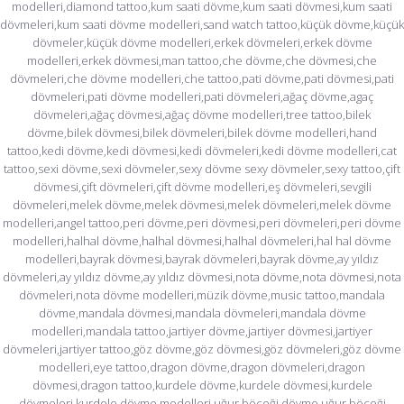
modelleri,diamond tattoo,kum saati dövme,kum saati dövmesi,kum saati
dövmeleri,kum saati dövme modelleri,sand watch tattoo,küçük dövme,küçük
dövmeler,küçük dövme modelleri,erkek dövmeleri,erkek dövme
modelleri,erkek dövmesi,man tattoo,che dövme,che dövmesi,che
dövmeleri,che dövme modelleri,che tattoo,pati dövme,pati dövmesi,pati
dövmeleri,pati dövme modelleri,pati dövmeleri,ağaç dövme,agaç
dövmeleri,ağaç dövmesi,ağaç dövme modelleri,tree tattoo,bilek
dövme,bilek dövmesi,bilek dövmeleri,bilek dövme modelleri,hand
tattoo,kedi dövme,kedi dövmesi,kedi dövmeleri,kedi dövme modelleri,cat
tattoo,sexi dövme,sexi dövmeler,sexy dövme sexy dövmeler,sexy tattoo,çift
dövmesi,çift dövmeleri,çift dövme modelleri,eş dövmeleri,sevgili
dövmeleri,melek dövme,melek dövmesi,melek dövmeleri,melek dövme
modelleri,angel tattoo,peri dövme,peri dövmesi,peri dövmeleri,peri dövme
modelleri,halhal dövme,halhal dövmesi,halhal dövmeleri,hal hal dövme
modelleri,bayrak dövmesi,bayrak dövmeleri,bayrak dövme,ay yıldız
dövmeleri,ay yıldız dövme,ay yıldız dövmesi,nota dövme,nota dövmesi,nota
dövmeleri,nota dövme modelleri,müzik dövme,music tattoo,mandala
dövme,mandala dövmesi,mandala dövmeleri,mandala dövme
modelleri,mandala tattoo,jartiyer dövme,jartiyer dövmesi,jartiyer
dövmeleri,jartiyer tattoo,göz dövme,göz dövmesi,göz dövmeleri,göz dövme
modelleri,eye tattoo,dragon dövme,dragon dövmeleri,dragon
dövmesi,dragon tattoo,kurdele dövme,kurdele dövmesi,kurdele
dövmeleri,kurdele dövme modelleri,uğur böceği dövme,uğur böceği