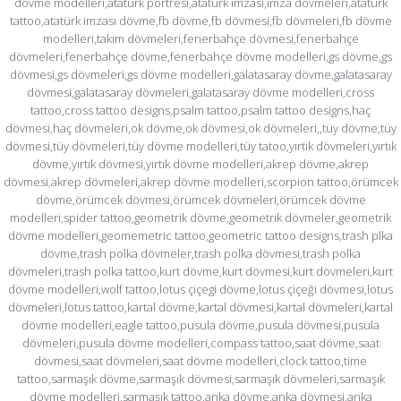
dövme modelleri,atatürk portresi,atatürk imzası,imza dövmeleri,atatürk
tattoo,atatürk imzası dövme,fb dövme,fb dövmesi,fb dövmeleri,fb dövme
modelleri,takım dövmeleri,fenerbahçe dövmesi,fenerbahçe
dövmeleri,fenerbahçe dövme,fenerbahçe dövme modelleri,gs dövme,gs
dövmesi,gs dövmeleri,gs dövme modelleri,galatasaray dövme,galatasaray
dövmesi,galatasaray dövmeleri,galatasaray dövme modelleri,cross
tattoo,cross tattoo designs,psalm tattoo,psalm tattoo designs,haç
dövmesi,haç dövmeleri,ok dövme,ok dövmesi,ok dövmeleri,,tüy dövme,tüy
dövmesi,tüy dövmeleri,tüy dövme modelleri,tüy tatoo,yırtık dövmeleri,yırtık
dövme,yırtık dövmesi,yırtık dövme modelleri,akrep dövme,akrep
dövmesi,akrep dövmeleri,akrep dövme modelleri,scorpion tattoo,örümcek
dövme,örümcek dövmesi,örümcek dövmeleri,örümcek dövme
modelleri,spider tattoo,geometrik dövme,geometrik dövmeler,geometrik
dövme modelleri,geomemetric tattoo,geometric tattoo designs,trash plka
dövme,trash polka dövmeler,trash polka dövmesi,trash polka
dövmeleri,trash polka tattoo,kurt dövme,kurt dövmesi,kurt dövmeleri,kurt
dövme modelleri,wolf tattoo,lotus çiçegi dövme,lotus çiçeği dövmesi,lotus
dövmeleri,lotus tattoo,kartal dövme,kartal dövmesi,kartal dövmeleri,kartal
dövme modelleri,eagle tattoo,pusula dövme,pusula dövmesi,pusula
dövmeleri,pusula dövme modelleri,compass tattoo,saat dövme,saat
dövmesi,saat dövmeleri,saat dövme modelleri,clock tattoo,time
tattoo,sarmaşık dövme,sarmaşık dövmesi,sarmaşık dövmeleri,sarmaşık
dövme modelleri,sarmaşık tattoo,anka dövme,anka dövmesi,anka