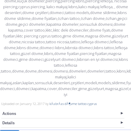
dövme,küçük dövmeler,piercing,piercing kıbrıs,piercing lefkoşa, nicosia
piercing,cyprus piercing, kalıcı makyaj kıbrıs,kalıcı makyaj lefkoşa, , dövme
desenleri,dövme çeşitleri,dövmeci,tattoo models,dövme sildirme,kıbrıs
dövme sildirme,dövme fiyatları,özhan tattoo,özhan dövme,özhan,geçici
dövme,geçici dövmeler,kapatma dövmeler,sonsuzluk dövmesi,dövme
kapatma,cover tattoo,kktc,kktc deki dövmeciler,dövme fiyatı,dövme
fiyatları,kktc piercing cyprus tattoo,girne dövme,magosa dövme,güzelyurt
dövme,nicosia tattoo,tattoo nicosia,tattoo,lefkoşa dövmeci,lefkosa
dövme,kıbrıs dövme,dövmeci kıbrıs,kıbrısta dövmeci,kıbrıs tattoo,lefkoşa
tattoo,güzel dövme,kibris,dövme fiyatları,piercing fiyatları,magosa
dövmeci,girne dövmeci,güzelyurt dövmeci,kıbrısın en iyi dövmecisi,kıbrıs
tattoo,lefkosa
,tattoo,dövme,dovme,dövmesi,dovmesi,dövmeleri,dovmeleri,tattoo,kıbrıs,kibris,
makyaj,kalici
makyaj,aslan,kaplan,sonsuzluk,desenleri,çeşitleri,modeli,models,sildirme,fiyatı
dövmeci,dövmeci,kapatma,cover,dövmeciler,girne,güzelyurt,magosa,güzel,
iyi
Uploaded on January 12, 2017 by
kÄ±brÄ±s dÃ¶vme tattoo cyprus
Actions
Details