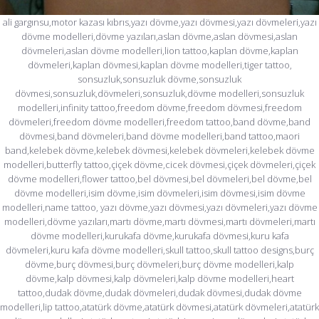
ali gargınsu,motor kazası kıbrıs,yazı dövme,yazı dövmesi,yazı dövmeleri,yazı
dövme modelleri,dövme yazıları,aslan dövme,aslan dövmesi,aslan
dövmeleri,aslan dövme modelleri,lion tattoo,kaplan dövme,kaplan
dövmeleri,kaplan dövmesi,kaplan dövme modelleri,tiger tattoo,
sonsuzluk,sonsuzluk dövme,sonsuzluk
dövmesi,sonsuzluk,dövmeleri,sonsuzluk,dövme modelleri,sonsuzluk
modelleri,infinity tattoo,freedom dövme,freedom dövmesi,freedom
dövmeleri,freedom dövme modelleri,freedom tattoo,band dövme,band
dövmesi,band dövmeleri,band dövme modelleri,band tattoo,maori
band,kelebek dövme,kelebek dövmesi,kelebek dövmeleri,kelebek dövme
modelleri,butterfly tattoo,çiçek dövme,cicek dövmesi,çiçek dövmeleri,çiçek
dövme modelleri,flower tattoo,bel dövmesi,bel dövmeleri,bel dövme,bel
dövme modelleri,isim dövme,isim dövmeleri,isim dövmesi,isim dövme
modelleri,name tattoo, yazı dövme,yazı dövmesi,yazı dövmeleri,yazı dövme
modelleri,dövme yazıları,martı dövme,martı dövmesi,martı dövmeleri,martı
dövme modelleri,kurukafa dövme,kurukafa dövmesi,kuru kafa
dövmeleri,kuru kafa dövme modelleri,skull tattoo,skull tattoo designs,burç
dövme,burç dövmesi,burç dövmeleri,burç dövme modelleri,kalp
dövme,kalp dövmesi,kalp dövmeleri,kalp dövme modelleri,heart
tattoo,dudak dövme,dudak dövmeleri,dudak dövmesi,dudak dövme
modelleri,lip tattoo,atatürk dövme,atatürk dövmesi,atatürk dövmeleri,atatürk