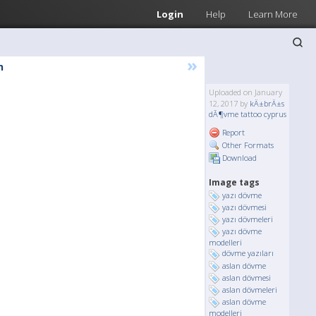
Login
Help
Learn More
»
n
Uploaded on January
12, 2017 by
kÄ±brÄ±s
dÃ¶vme tattoo cyprus
Report
Other Formats
Download
Image tags
yazı dövme
yazı dövmesi
yazı dövmeleri
yazı dövme
modelleri
dövme yazıları
aslan dövme
aslan dövmesi
aslan dövmeleri
aslan dövme
modelleri