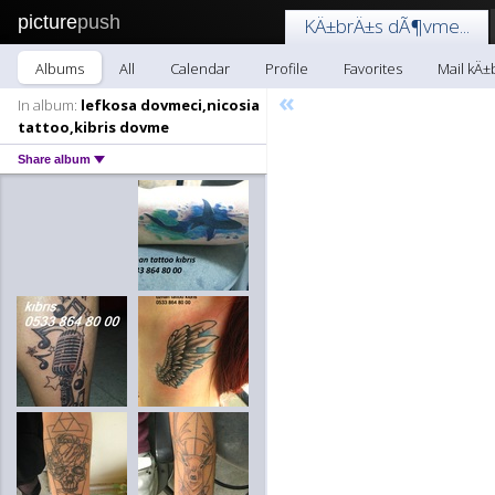
picture
push
KÄ±brÄ±s dÃ¶vme...
Albums
All
Calendar
Profile
Favorites
Mail kÄ±
«
In album:
lefkosa dovmeci,nicosia
tattoo,kibris dovme
Share album