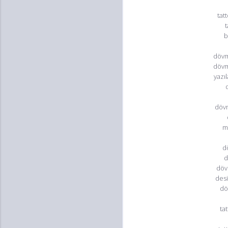
tat
b
dövm
dövm
yazı
dövm
m
d
d
döv
desi
dö
ta