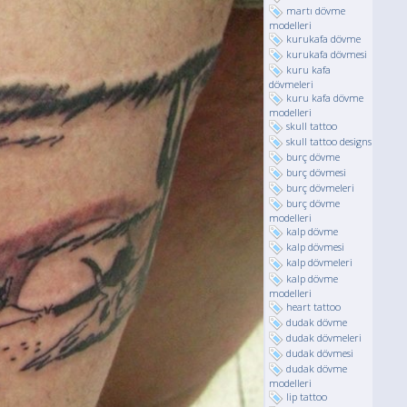
martı dövme
modelleri
kurukafa dövme
kurukafa dövmesi
kuru kafa
dövmeleri
kuru kafa dövme
modelleri
skull tattoo
skull tattoo designs
burç dövme
burç dövmesi
burç dövmeleri
burç dövme
modelleri
kalp dövme
kalp dövmesi
kalp dövmeleri
kalp dövme
modelleri
heart tattoo
dudak dövme
dudak dövmeleri
dudak dövmesi
dudak dövme
modelleri
lip tattoo