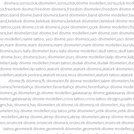
dövmesi,sonsuzluk,dövmeleri,sonsuzluk,dövme modelleri,sonsuzluk modell
too,freedom dövme,freedom dövmesi,freedom dövmeleri,freedom dövme m
tattoo,band dövme,band dövmesi,band dövmeleri,band dövme modelleri,ban
and,kelebek dövme,kelebek dövmesi,kelebek dövmeleri,kelebek dövme mode
tattoo,çiçek dövme,cicek dövmesi,çiçek dövmeleri,çiçek dövme modelleri,flo
esi,bel dövmeleri,bel dövme,bel dövme modelleri,isim dövme,isim dövmeler
e modelleri,name tattoo, yazı dövme,yazı dövmesi,yazı dövmeleri,yazı dö
ları,martı dövme,martı dövmesi,martı dövmeleri,martı dövme modelleri,kuru
dövmesi,kuru kafa dövmeleri,kuru kafa dövme modelleri,skull tattoo,skull tat
dövme,burç dövmesi,burç dövmeleri,burç dövme modelleri,kalp dövme,kalp
eleri,kalp dövme modelleri,heart tattoo,dudak dövme,dudak dövmeleri,d
dövme modelleri,lip tattoo,atatürk dövme,atatürk dövmesi,atatürk dövmeler
odelleri,atatürk portresi,atatürk imzası,imza dövmeleri,atatürk tattoo,atatür
dövme,fb dövmesi,fb dövmeleri,fb dövme modelleri,takım dövmeleri,f
övmesi,fenerbahçe dövmeleri,fenerbahçe dövme,fenerbahçe dövme modell
övmesi,gs dövmeleri,gs dövme modelleri,galatasaray dövme,galatasaray dövm
meleri,galatasaray dövme modelleri,cross tattoo,cross tattoo designs,psalm t
gns,haç dövmesi,haç dövmeleri,ok dövme,ok dövmesi,ok dövmeleri,,tüy döv
vmeleri,tüy dövme modelleri,tüy tatoo,yırtık dövmeleri,yırtık dövme,yırtık dö
modelleri,akrep dövme,akrep dövmesi,akrep dövmeleri,akrep dövme model
ttoo,örümcek dövme,örümcek dövmesi,örümcek dövmeleri,örümcek dövme 
tattoo,geometrik dövme,geometrik dövmeler,geometrik dövme modelleri