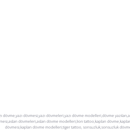
zı dövme,yazı dövmesi,yazı dövmeleri,yazı dövme modelleri,dövme yazıları,
mesi,aslan dövmeleri,aslan dövme modelleri,lion tattoo,kaplan dövme,kapla
dövmesi,kaplan dövme modelleri,tiger tattoo, sonsuzluk,sonsuzluk dövm