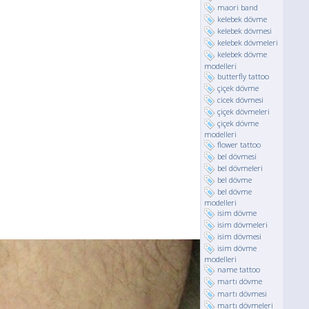
maori band
kelebek dövme
kelebek dövmesi
kelebek dövmeleri
kelebek dövme
modelleri
butterfly tattoo
çiçek dövme
cicek dövmesi
çiçek dövmeleri
çiçek dövme
modelleri
flower tattoo
bel dövmesi
bel dövmeleri
bel dövme
bel dövme
modelleri
isim dövme
isim dövmeleri
isim dövmesi
isim dövme
modelleri
name tattoo
martı dövme
martı dövmesi
martı dövmeleri