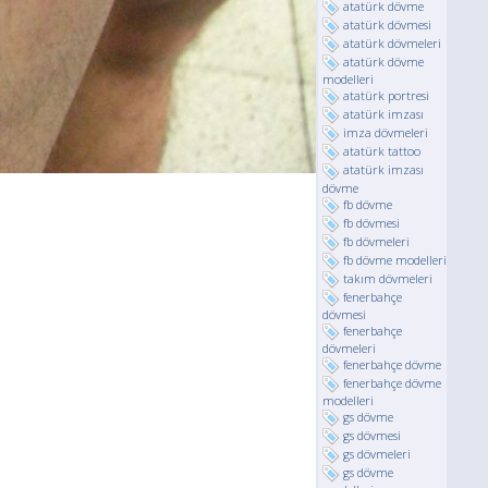
atatürk dövme
atatürk dövmesi
atatürk dövmeleri
atatürk dövme
modelleri
atatürk portresi
atatürk imzası
imza dövmeleri
atatürk tattoo
atatürk imzası
dövme
fb dövme
fb dövmesi
fb dövmeleri
fb dövme modelleri
takım dövmeleri
fenerbahçe
dövmesi
fenerbahçe
dövmeleri
fenerbahçe dövme
fenerbahçe dövme
modelleri
gs dövme
gs dövmesi
gs dövmeleri
gs dövme