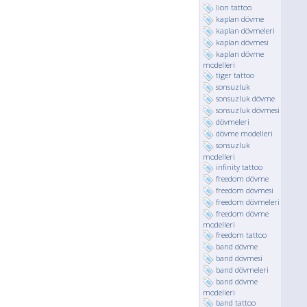
lion tattoo
kaplan dövme
kaplan dövmeleri
kaplan dövmesi
kaplan dövme
modelleri
tiger tattoo
sonsuzluk
sonsuzluk dövme
sonsuzluk dövmesi
dövmeleri
dövme modelleri
sonsuzluk
modelleri
infinity tattoo
freedom dövme
freedom dövmesi
freedom dövmeleri
freedom dövme
modelleri
freedom tattoo
band dövme
band dövmesi
band dövmeleri
band dövme
modelleri
band tattoo