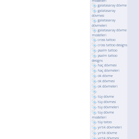
modelleri
galatasaray dövme
galatasaray
dövmesi
galatasaray
dövmeleri
galatasaray dövme
modelleri
cross tattoo
cross tattoo designs
psalm tattoo
psalm tattoo
designs
haç dövmesi
haç dövmeleri
ok dövme
ok dövmesi
ok dövmeleri
tüy dövme
tüy dövmesi
tüy dövmeleri
tüy dövme
modelleri
tüy tatoo
yırtık dövmeleri
yırtık dövme
yırtık dövmesi