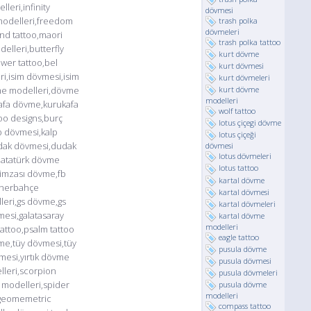
eri,infinity
dövmesi
odelleri,freedom
trash polka
dövmeleri
d tattoo,maori
trash polka tattoo
lleri,butterfly
kurt dövme
wer tattoo,bel
kurt dövmesi
i,isim dövmesi,isim
kurt dövmeleri
vme modelleri,dövme
kurt dövme
modelleri
kafa dövme,kurukafa
wolf tattoo
too designs,burç
lotus çiçegi dövme
 dövmesi,kalp
lotus çiçeği
udak dövmesi,dudak
dövmesi
lotus dövmeleri
i,atatürk dövme
lotus tattoo
k imzası dövme,fb
kartal dövme
enerbahçe
kartal dövmesi
eri,gs dövme,gs
kartal dövmeleri
esi,galatasaray
kartal dövme
modelleri
attoo,psalm tattoo
eagle tattoo
me,tüy dövmesi,tüy
pusula dövme
vmesi,yırtık dövme
pusula dövmesi
leri,scorpion
pusula dövmeleri
modelleri,spider
pusula dövme
modelleri
,geomemetric
compass tattoo