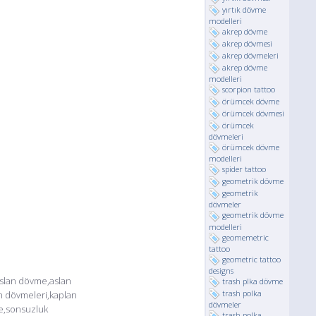
yırtık dövme
modelleri
akrep dövme
akrep dövmesi
akrep dövmeleri
akrep dövme
modelleri
scorpion tattoo
örümcek dövme
örümcek dövmesi
örümcek
dövmeleri
örümcek dövme
modelleri
spider tattoo
geometrik dövme
geometrik
dövmeler
geometrik dövme
modelleri
geomemetric
tattoo
geometric tattoo
designs
aslan dövme,aslan
trash plka dövme
trash polka
n dövmeleri,kaplan
dövmeler
e,sonsuzluk
trash polka