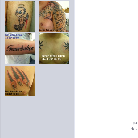
ya
döv