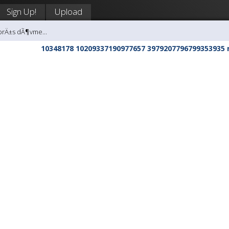
Sign Up!
Upload
brÄ±s dÃ¶vme...
10348178 10209337190977657 3979207796799353935 